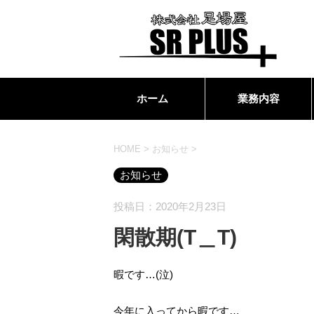
ホーム
業務内容
HOME
>
お知らせ
>
お知らせ
投稿日：2020年2月23日
閑散期(T＿T)
暇です…(泣)
今年に入ってから暇です…