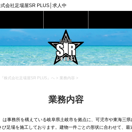
採用情報
施工実績
BLOG
株式会社足場屋SR PLUS』へ
>
業務内容
>
業務内容
US』は事務所を構えている岐阜県土岐市を拠点に、可児市や東海三
さび足場を施工しております。建物一件ごとの形状に合わせて、最